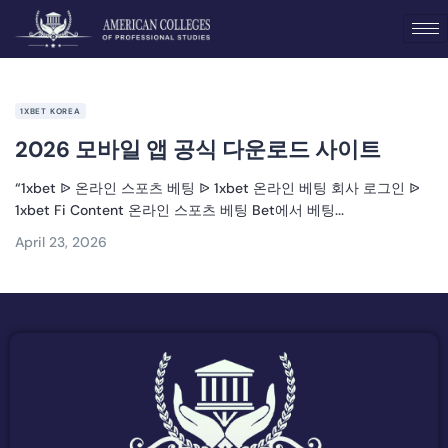
1XBET KOREA
2026 모바일 앱 공식 다운로드 사이트
“1xbet ᐉ 온라인 스포츠 베팅 ᐉ 1xbet 온라인 베팅 회사 로그인 ᐉ
1xbet Fi Content 온라인 스포츠 베팅 Be͏t에서 베팅...
April 23, 2026